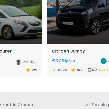
ourer
Citroen Jumpy
€90
/ημέρα
panag...
18/26
4/4
2/2
4.7
★
★
★
★
r rent in Greece
Flexible