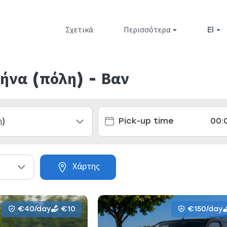
Σχετικά
Περισσότερα
el
θήνα (πόλη) - Βαν
Χάρτης
€40/day
€10
€150/day