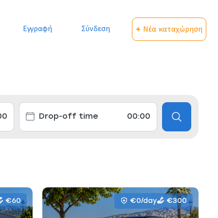
Εγγραφή
Σύνδεση
+ Νέα καταχώρηση
€60
€0/day
€300