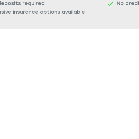
deposits required
No cred
ive insurance options available