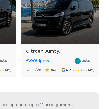
Citroen Jumpy.
€90
/ημέρα
aster...
aster...
18/26
4/4
(142)
4.7
(142)
★
★
★
★
★
★
 pick-up and drop-off arrangements