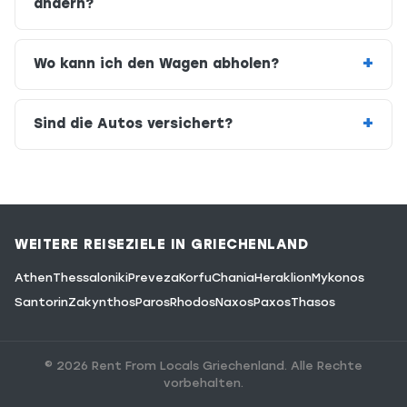
ändern?
Wo kann ich den Wagen abholen?
Sind die Autos versichert?
WEITERE REISEZIELE IN GRIECHENLAND
Athen
Thessaloniki
Preveza
Korfu
Chania
Heraklion
Mykonos
Santorin
Zakynthos
Paros
Rhodos
Naxos
Paxos
Thasos
© 2026 Rent From Locals Griechenland. Alle Rechte
vorbehalten.