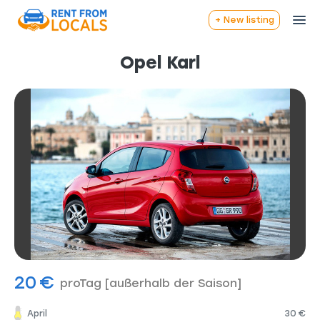
+ New listing
Opel Karl
20 €
proTag
[außerhalb der Saison]
April
30 €