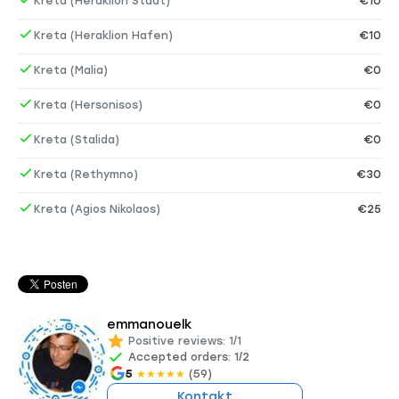
Kreta (Heraklion Stadt)
€10
Kreta (Heraklion Hafen)
€10
Kreta (Malia)
€0
Kreta (Hersonisos)
€0
Kreta (Stalida)
€0
Kreta (Rethymno)
€30
Kreta (Agios Nikolaos)
€25
emmanouelk
Positive reviews: 1/1
Accepted orders: 1/2
5
(59)
★
★
★
★
★
Kontakt