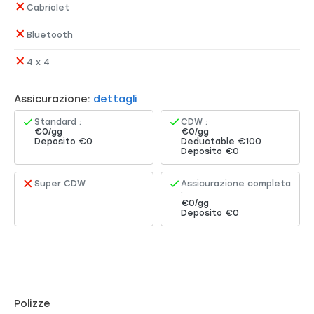
Cabriolet
Bluetooth
4 x 4
Assicurazione:
dettagli
Standard :
CDW :
€0/gg
€0/gg
Deposito €0
Deductable €100
Deposito €0
Super CDW
Assicurazione completa
:
€0/gg
Deposito €0
Polizze