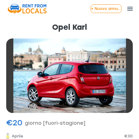
+ Nuovo annuncio
Opel Karl
€20
giorno
[fuori-stagione]
Aprile
€30