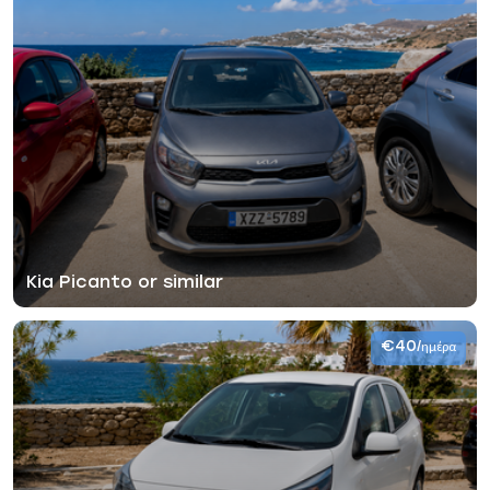
Kia Picanto or similar
€40
/ημέρα