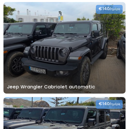
€140
/ημέρα
Jeep Wrangler Cabriolet automatic
€140
/ημέρα