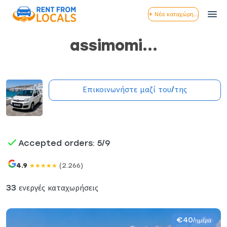
+ Νέα καταχώρηση
assimomi...
Επικοινωνήστε μαζί του/της
Accepted orders: 5/9
4.9
(2.266)
★
★
★
★
★
33 ενεργές καταχωρήσεις
€40
/ημέρα