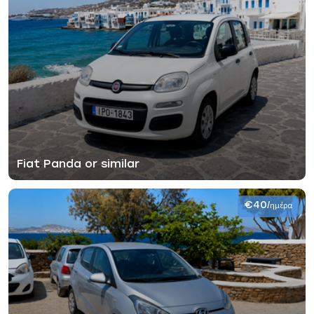
Fiat Panda or similar
€40
/ημέρα