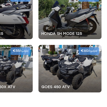
25
HONDA SH MODE 125
€55
€60
/ημέρα
/ημέρα
50X ATV
GOES 450 ATV