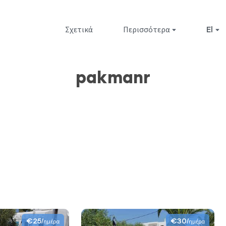
Σχετικά
Περισσότερα
el
pakmanr
€25
€30
/ημέρα
/ημέρα