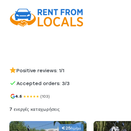
Positive reviews: 1/1
Accepted orders: 3/3
4.5
(103)
★
★
★
★
★
7 ενεργές καταχωρήσεις
€25
/ημέρα