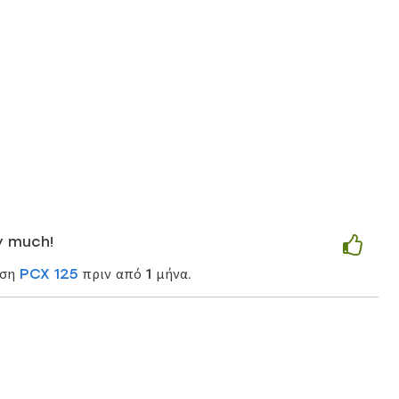
y much!
ηση
PCX 125
πριν από 1 μήνα.