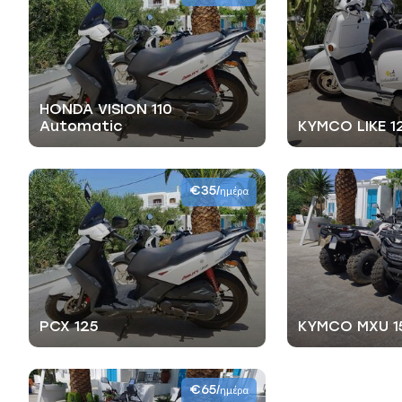
HONDA VISION 110
Automatic
KYMCO LIKE 1
€35
/ημέρα
PCX 125
KYMCO MXU 1
€65
/ημέρα