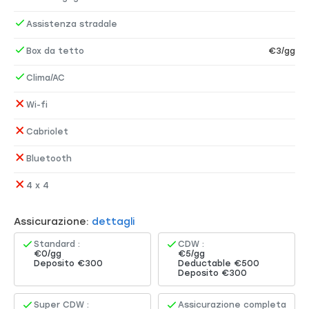
Assistenza stradale
Box da tetto
€3/gg
Clima/AC
Wi-fi
Cabriolet
Bluetooth
4 x 4
Assicurazione:
dettagli
Standard :
CDW :
€0/gg
€5/gg
Deposito €300
Deductable €500
Deposito €300
Super CDW :
Assicurazione completa