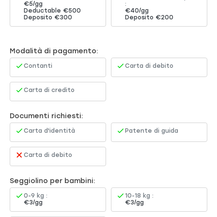
€5/gg
:
Deductable €500
€40/gg
Deposito €300
Deposito €200
Modalità di pagamento:
Contanti
Carta di debito
Carta di credito
Documenti richiesti:
Carta d'identità
Patente di guida
Carta di debito
Seggiolino per bambini:
0-9 kg :
10-18 kg :
€3/gg
€3/gg