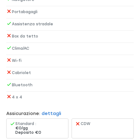
Navigatore
Portabagagli
Assistenza stradale
Box da tetto
Clima/AC
Wi-fi
Cabriolet
Bluetooth
4 x 4
Assicurazione:
dettagli
Standard :
CDW
€0/gg
Deposito €0