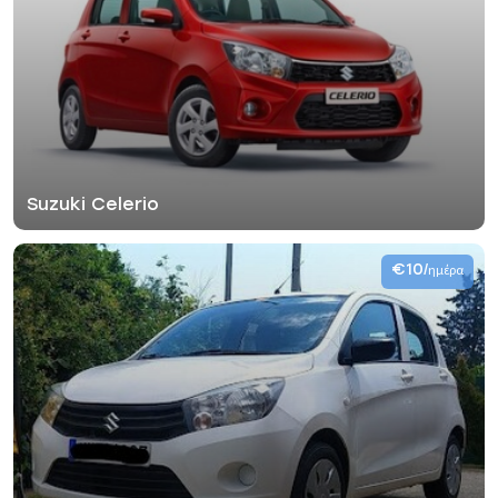
Suzuki Celerio
€10
/ημέρα