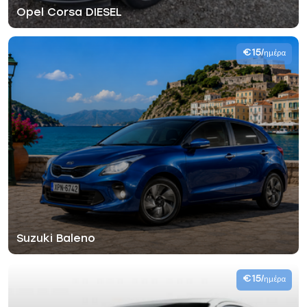
Opel Corsa DIESEL
€15
/ημέρα
Suzuki Baleno
€15
/ημέρα