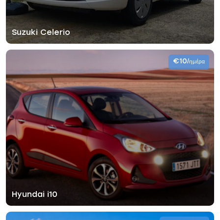
Suzuki Celerio
€10
/ημέρα
Hyundai i10