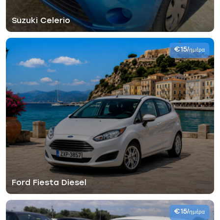
Suzuki Celerio
€15
/ημέρα
Ford Fiesta Diesel
€15
/ημέρα