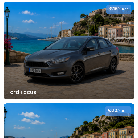
€15
/ημέρα
Ford Focus
€20
/ημέρα