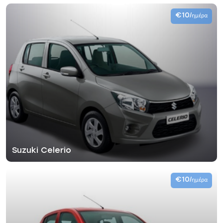
€10
/ημέρα
Suzuki Celerio
€10
/ημέρα