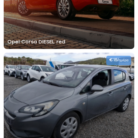
Opel Corsa DIESEL red
€15
/ημέρα