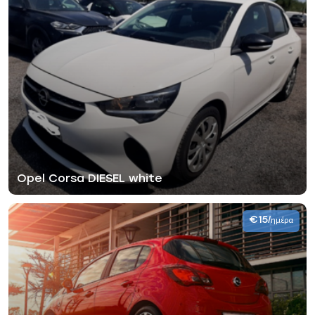
Opel Corsa DIESEL white
€15
/ημέρα