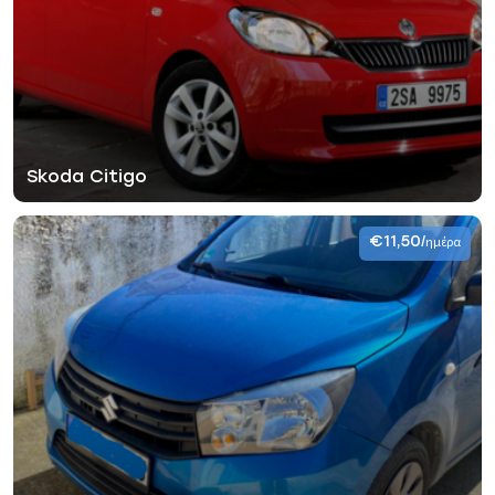
Skoda Citigo
€11,50
/ημέρα