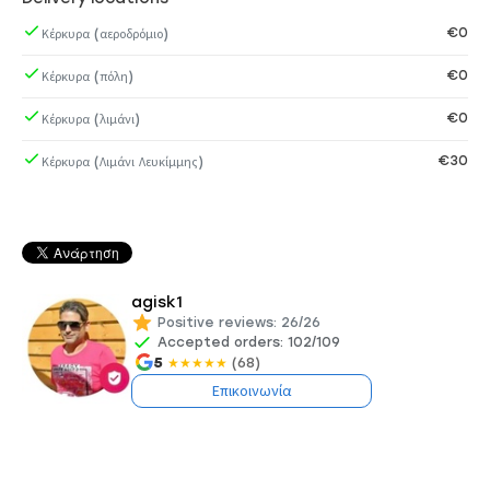
€0
Κέρκυρα (αεροδρόμιο)
€0
Κέρκυρα (πόλη)
€0
Κέρκυρα (λιμάνι)
€30
Κέρκυρα (Λιμάνι Λευκίμμης)
agisk1
Positive reviews: 26/26
Accepted orders: 102/109
5
(68)
★
★
★
★
★
Επικοινωνία