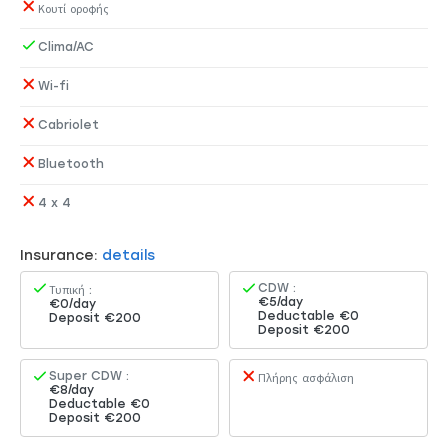
Κουτί οροφής
Clima/AC
Wi-fi
Cabriolet
Bluetooth
4 x 4
Insurance:
details
CDW :
Τυπική :
€5/day
€0/day
Deductable €0
Deposit €200
Deposit €200
Super CDW :
Πλήρης ασφάλιση
€8/day
Deductable €0
Deposit €200