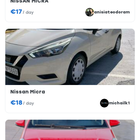
NISSAN MICRA
€17
anisiateodoram
/
day
Nissan Micra
€18
michailk1
/
day