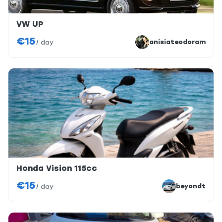
VW UP
€15
anisiateodoram
/
day
Honda Vision 115cc
€15
beyondt
/
day