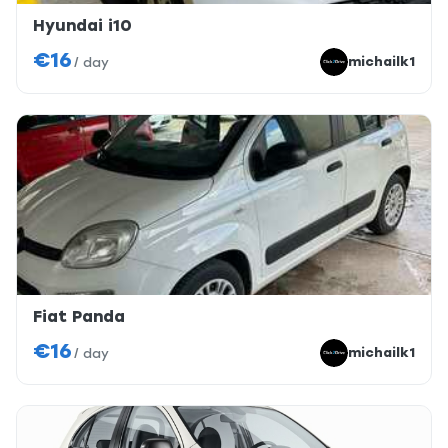
Hyundai i10
€16
michailk1
/
day
Fiat Panda
€16
michailk1
/
day