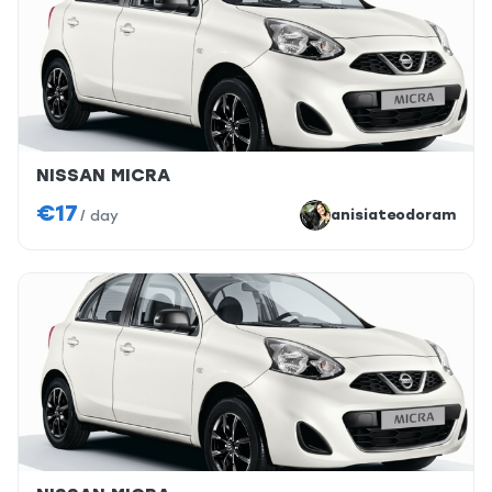
NISSAN MICRA
€17
anisiateodoram
/
day