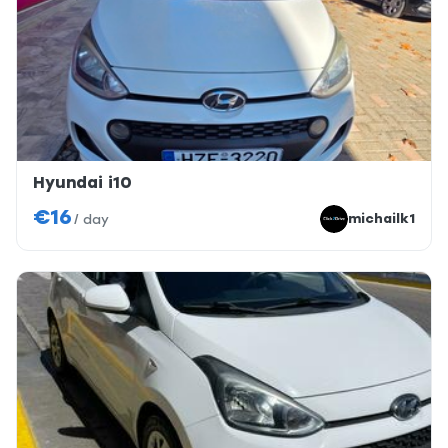
Hyundai i10
€16
michailk1
/
day