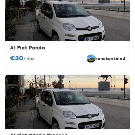
A1 Fiat Panda
€30
konstantinad
/
day