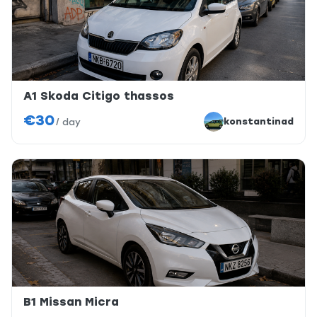
A1 Skoda Citigo thassos
€30
konstantinad
/
day
B1 Missan Micra