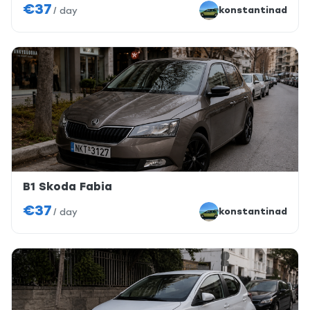
€37
konstantinad
/
day
B1 Skoda Fabia
€37
konstantinad
/
day