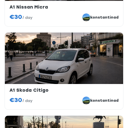
A1 Nissan Micra
€30
konstantinad
/
day
A1 Skoda Citigo
€30
konstantinad
/
day