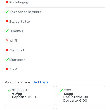
Portabagagli
Assistenza stradale
Box da tetto
Clima/AC
Wi-fi
Cabriolet
Bluetooth
4 x 4
Assicurazione:
dettagli
Standard :
CDW :
€0/gg
€5/gg
Deposito €100
Deductable €0
Deposito €100