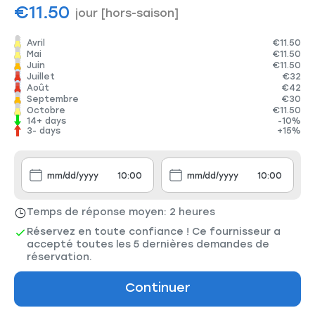
€11.50
jour
[hors-saison]
Avril
€11.50
Mai
€11.50
Juin
€11.50
Juillet
€32
Août
€42
Septembre
€30
Octobre
€11.50
14+ days
-10%
3- days
+15%
Temps de réponse moyen: 2 heures
Réservez en toute confiance ! Ce fournisseur a
accepté toutes les 5 dernières demandes de
réservation.
Continuer