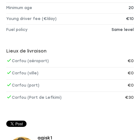
Minimum age
20
Young driver fee (€/day)
€10
Fuel policy
Same level
Lieux de livraison
Corfou (aéroport)
€0
Corfou (ville)
€0
Corfou (port)
€0
Corfou (Port de Lefkimi)
€30
agisk1