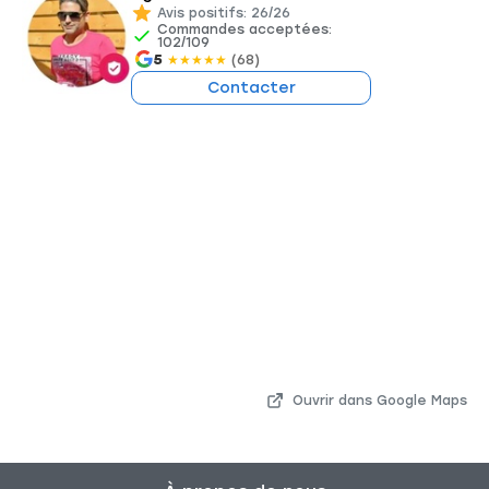
Avis positifs: 26/26
Commandes acceptées:
102/109
5
(68)
★
★
★
★
★
Contacter
Ouvrir dans Google Maps