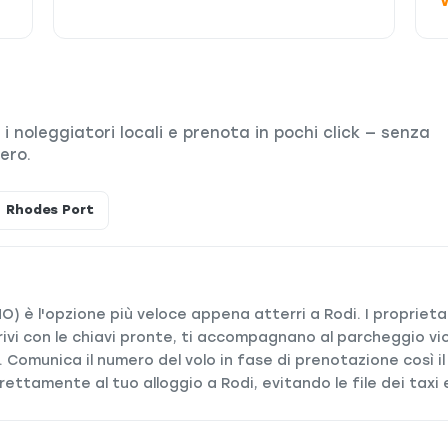
V
a i noleggiatori locali e prenota in pochi click — senza
ero.
Rhodes Port
HO) è l'opzione più veloce appena atterri a Rodi. I proprietar
vi con le chiavi pronte, ti accompagnano al parcheggio vic
 Comunica il numero del volo in fase di prenotazione così il
irettamente al tuo alloggio a Rodi, evitando le file dei taxi