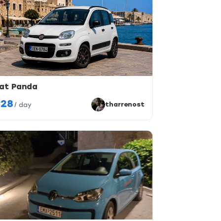
iat Panda
28
tharrenost
/
day