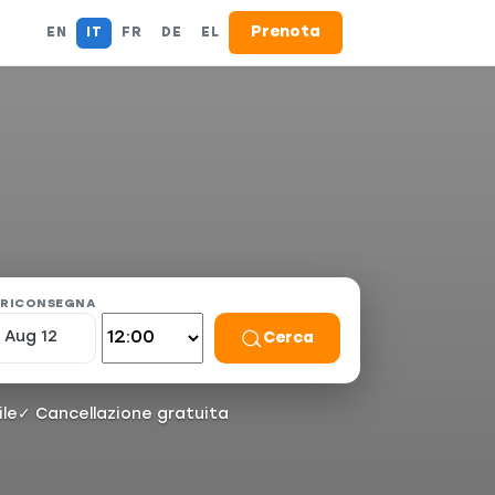
Prenota
EN
IT
FR
DE
EL
I RICONSEGNA
Cerca
le
✓ Cancellazione gratuita