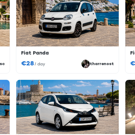
Fiat Panda
F
€28
€
sc
tharrenost
/
day