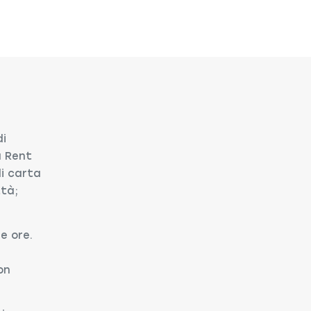
di
u Rent
di carta
ttà;
e ore.
on