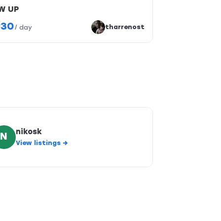
W UP
30
tharrenost
/
day
nikosk
N
View listings →