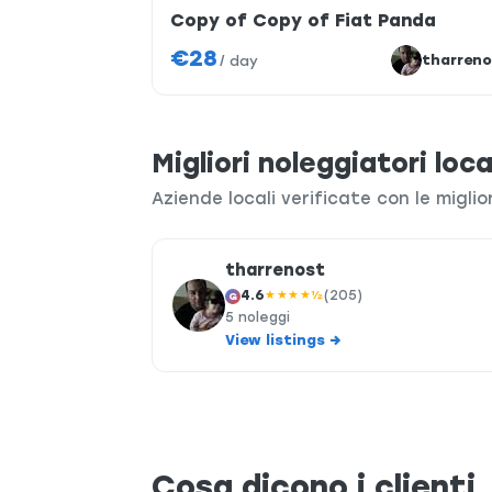
Copy of Copy of Fiat Panda
€28
tharreno
/
day
Migliori noleggiatori loca
Aziende locali verificate con le miglio
tharrenost
4.6
★★★★½
(205)
G
5 noleggi
View listings →
Cosa dicono i clienti