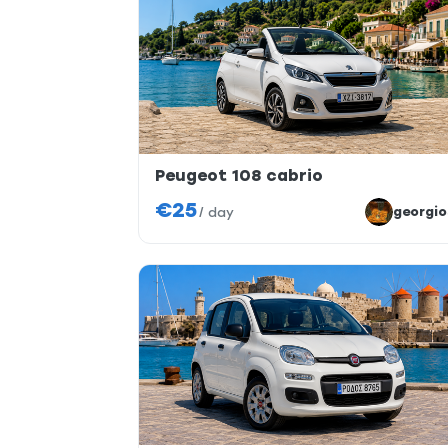
Peugeot 108 cabrio
€25
georgio
/
day