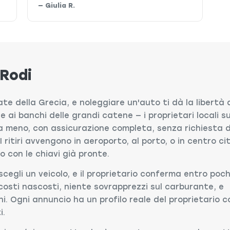
— Giulia R.
 Rodi
ate della Grecia, e noleggiare un'auto ti dà la libertà 
ile ai banchi delle grandi catene — i proprietari locali s
i a meno, con assicurazione completa, senza richiesta 
 I ritiri avvengono in aeroporto, al porto, o in centro ci
vo con le chiavi già pronte.
scegli un veicolo, e il proprietario conferma entro poch
costi nascosti, niente sovrapprezzi sul carburante, e
i. Ogni annuncio ha un profilo reale del proprietario c
i.