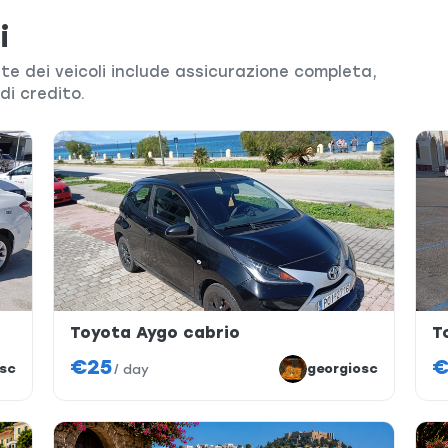
i
rte dei veicoli include assicurazione completa,
di credito.
Toyota Aygo cabrio
T
€25
€
sc
georgiosc
/
day