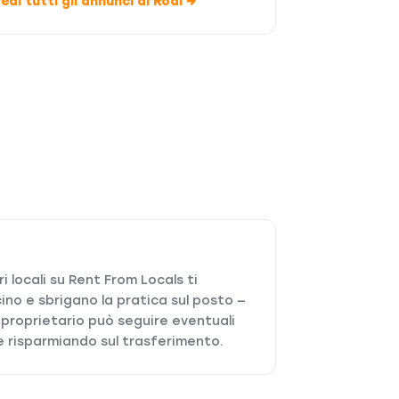
edi tutti gli annunci di Rodi →
i locali su Rent From Locals ti
ino e sbrigano la pratica sul posto —
 proprietario può seguire eventuali
 e risparmiando sul trasferimento.