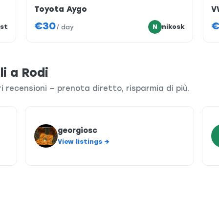
Toyota Aygo
V
€30
€
st
N
nikosk
/
day
li a Rodi
ri recensioni — prenota diretto, risparmia di più.
georgiosc
View listings →