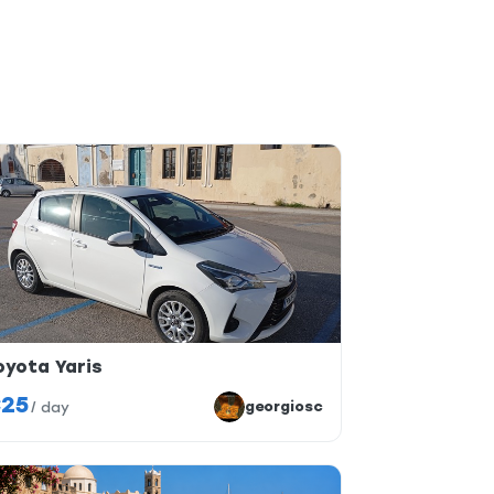
oyota Yaris
25
georgiosc
/
day