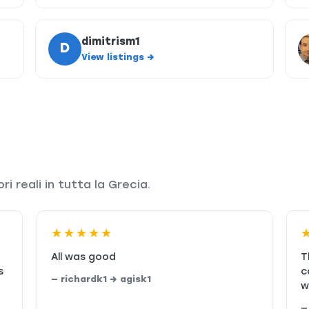
dimitrism1
D
View listings →
i reali in tutta la Grecia.
★★★★★
All was good
T
s
c
— richardk1 → agisk1
w
—