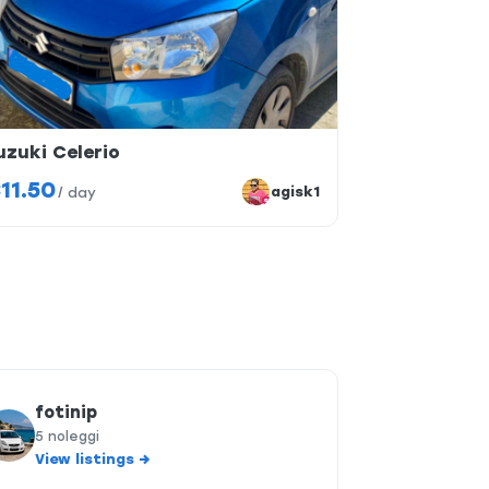
uzuki Celerio
11.50
agisk1
/
day
fotinip
5 noleggi
View listings →