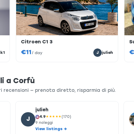
Citroen C1 3
S
€11
€
sk1
J
julieh
/
day
li a Corfù
ri recensioni — prenota diretto, risparmia di più.
julieh
4.9
★★★★★
(170)
G
J
9 noleggi
View listings →