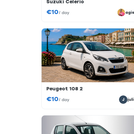
Suzuki Celerio
€10
agi
/
day
Peugeot 108 2
€10
J
jul
/
day