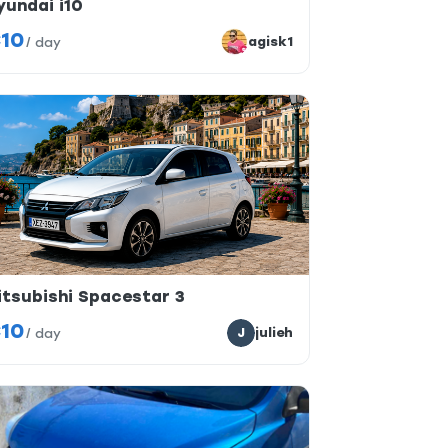
yundai i10
10
agisk1
/
day
itsubishi Spacestar 3
10
J
julieh
/
day