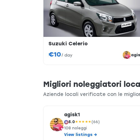
Suzuki Celerio
€10
agi
/
day
Migliori noleggiatori loca
Aziende locali verificate con le miglio
agisk1
5.0
★★★★★
(66)
G
108 noleggi
View listings →