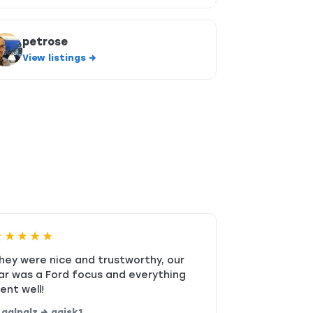
petrose
View listings →
★★★★★
hey were nice and trustworthy, our
ar was a Ford focus and everything
ent well!
 galpalz → agisk1