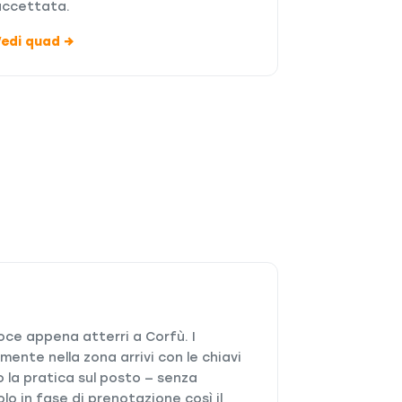
accettata.
Vedi quad →
eloce appena atterri a Corfù. I
mente nella zona arrivi con le chiavi
 la pratica sul posto — senza
lo in fase di prenotazione così il