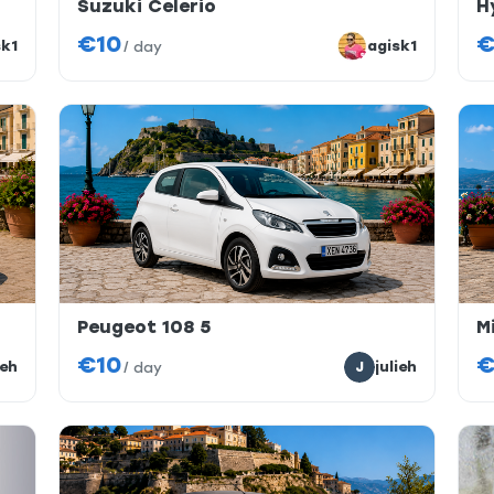
Suzuki Celerio
H
€10
€
sk1
agisk1
/
day
Peugeot 108 5
M
€10
€
ieh
J
julieh
/
day