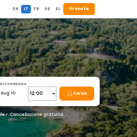
Prenota
EN
IT
FR
DE
EL
I RICONSEGNA
Cerca
le
✓ Cancellazione gratuita