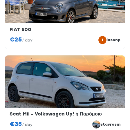
FIAT 500
€25
I
iasonp
/
day
Seat Mii - Volkswagen Up! ή Παρόμοιο
€35
stavrosm
/
day