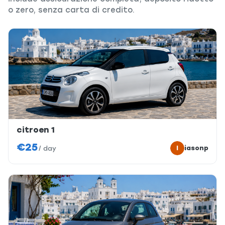
o zero, senza carta di credito.
citroen 1
€25
I
iasonp
/
day