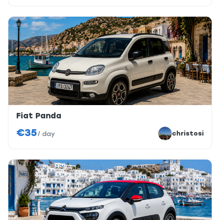
Fiat Panda
€35
christosi
/
day