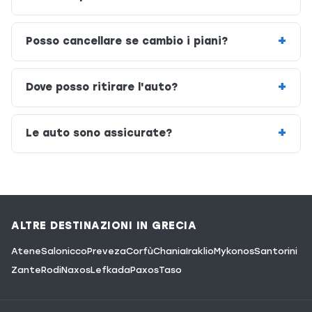
Posso cancellare se cambio i piani?
Dove posso ritirare l'auto?
Le auto sono assicurate?
ALTRE DESTINAZIONI IN GRECIA
Atene
Salonicco
Preveza
Corfù
Chania
Iraklio
Mykonos
Santorini
Zante
Rodi
Naxos
Lefkada
Paxos
Taso