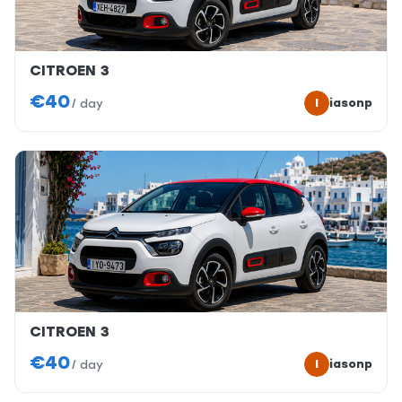
CITROEN 3
€40
I
iasonp
/
day
CITROEN 3
€40
I
iasonp
/
day